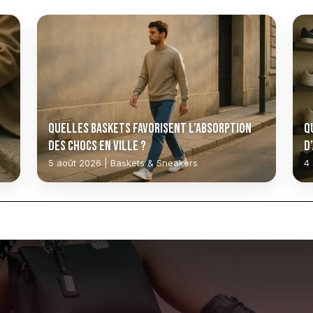
Quelles baskets favorisent l’absorption
Q
des chocs en ville ?
d
q
5 août 2026 | Baskets & Sneakers
4