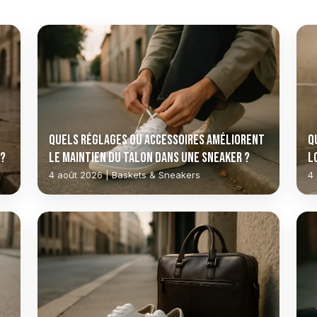
Quels réglages ou accessoires améliorent
Q
 ?
le maintien du talon dans une sneaker ?
l
?
4 août 2026 | Baskets & Sneakers
4