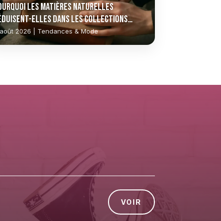
ourquoi les matières naturelles
éduisent-elles dans les collections
haussures actuelles ?
 août 2026 | Tendances & Mode
VOIR