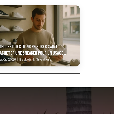
uelles questions se poser avant
’acheter une sneaker pour un usage
uotidien ?
 août 2026 | Baskets & Sneakers