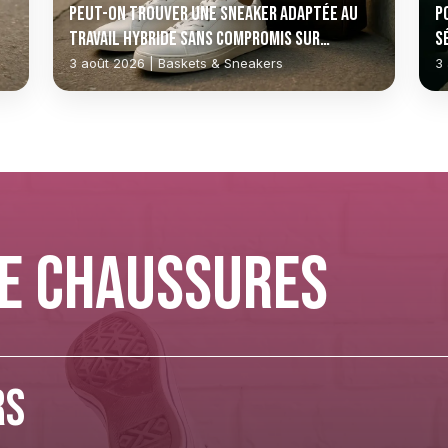
Peut-on trouver une sneaker adaptée au
P
travail hybride sans compromis sur
s
l’allure ?
c
3 août 2026 | Baskets & Sneakers
3
de chaussures
rs