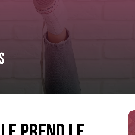
s
le prend le