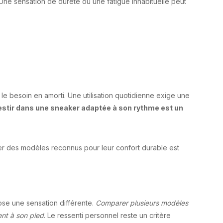
e. Une sensation de dureté ou une fatigue inhabituelle peut
 le besoin en amorti. Une utilisation quotidienne exige une
estir dans une sneaker adaptée à son rythme est un
gier des modèles reconnus pour leur confort durable est
se une sensation différente.
Comparer plusieurs modèles
ent à son pied
. Le ressenti personnel reste un critère