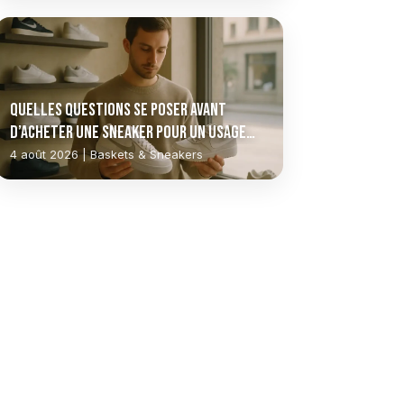
Quelles questions se poser avant
d’acheter une sneaker pour un usage
quotidien ?
4 août 2026 | Baskets & Sneakers