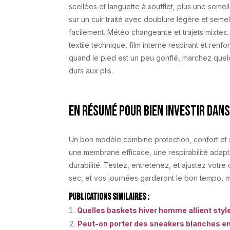
scellées et languette à soufflet, plus une semell
sur un cuir traité avec doublure légère et semel
facilement. Météo changeante et trajets mixte
textile technique, film interne respirant et renf
quand le pied est un peu gonflé, marchez quel
durs aux plis.
En résumé pour bien investir dan
Un bon modèle combine protection, confort et s
une membrane efficace, une respirabilité adap
durabilité. Testez, entretenez, et ajustez votre 
sec, et vos journées garderont le bon tempo, m
Publications Similaires :
Quelles baskets hiver homme allient style
Peut-on porter des sneakers blanches en