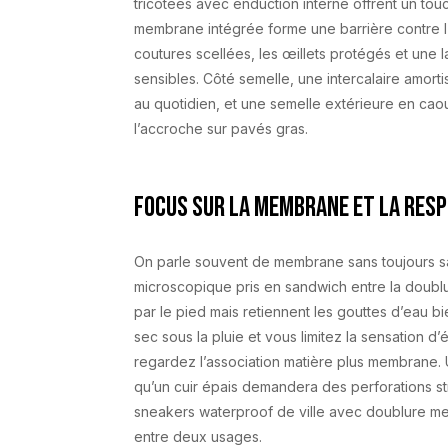
tricotées avec enduction interne offrent un touc
membrane intégrée forme une barrière contre l’
coutures scellées, les œillets protégés et une la
sensibles. Côté semelle, une intercalaire amor
au quotidien, et une semelle extérieure en cao
l’accroche sur pavés gras.
Focus sur la membrane et la resp
On parle souvent de membrane sans toujours sav
microscopique pris en sandwich entre la doublur
par le pied mais retiennent les gouttes d’eau b
sec sous la pluie et vous limitez la sensation d’
regardez l’association matière plus membrane. Un
qu’un cuir épais demandera des perforations st
sneakers waterproof de ville avec doublure mesh
entre deux usages.