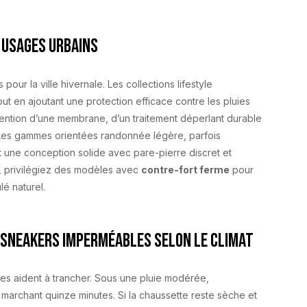
 usages urbains
ur la ville hivernale. Les collections lifestyle
t en ajoutant une protection efficace contre les pluies
a mention d’une membrane, d’un traitement déperlant durable
l. Les gammes orientées randonnée légère, parfois
nt une conception solide avec pare-pierre discret et
 privilégiez des modèles avec
contre-fort ferme
pour
é naturel.
 sneakers imperméables selon le climat
les aident à trancher. Sous une pluie modérée,
 marchant quinze minutes. Si la chaussette reste sèche et