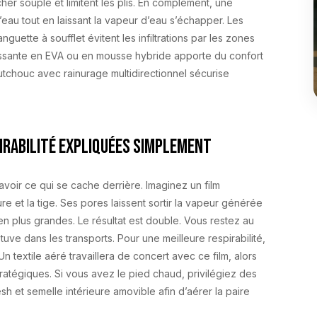
her souple et limitent les plis. En complément, une
eau tout en laissant la vapeur d’eau s’échapper. Les
nguette à soufflet évitent les infiltrations par les zones
tissante en EVA ou en mousse hybride apporte du confort
utchouc avec rainurage multidirectionnel sécurise
irabilité expliquées simplement
oir ce qui se cache derrière. Imaginez un film
e et la tige. Ses pores laissent sortir la vapeur générée
ien plus grandes. Le résultat est double. Vous restez au
étuve dans les transports. Pour une meilleure respirabilité,
 textile aéré travaillera de concert avec ce film, alors
ratégiques. Si vous avez le pied chaud, privilégiez des
 et semelle intérieure amovible afin d’aérer la paire