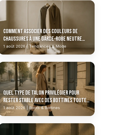
Comment associer des couleurs de
chaussures à une garde-robe neutre
sans erreur ?
1 août 2026 | Tendances & Mode
Quel type de talon privilégier pour
rester stable avec des bottines toute
la journée ?
1 août 2026 | Boots & Bottines