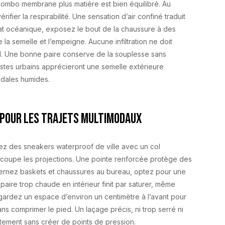
combo membrane plus matière est bien équilibré. Au
fier la respirabilité. Une sensation d’air confiné traduit
at océanique, exposez le bout de la chaussure à des
la semelle et l’empeigne. Aucune infiltration ne doit
roid. Une bonne paire conserve de la souplesse sans
istes urbains apprécieront une semelle extérieure
édales humides.
 pour les trajets multimodaux
sez des sneakers waterproof de ville avec un col
 coupe les projections. Une pointe renforcée protège des
alternez baskets et chaussures au bureau, optez pour une
 paire trop chaude en intérieur finit par saturer, même
 gardez un espace d’environ un centimètre à l’avant pour
ns comprimer le pied. Un laçage précis, ni trop serré ni
ctement sans créer de points de pression.