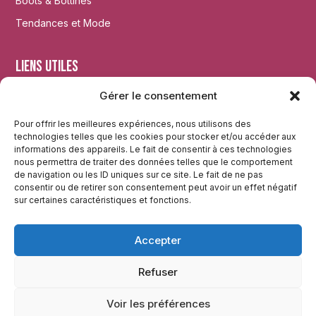
Boots & Bottines
Tendances et Mode
Liens utiles
Gérer le consentement
Accueil
Mentions légales
Pour offrir les meilleures expériences, nous utilisons des
technologies telles que les cookies pour stocker et/ou accéder aux
Plan du site
informations des appareils. Le fait de consentir à ces technologies
nous permettra de traiter des données telles que le comportement
de navigation ou les ID uniques sur ce site. Le fait de ne pas
Réseaux
consentir ou de retirer son consentement peut avoir un effet négatif
sur certaines caractéristiques et fonctions.
Instagram
Accepter
Twitter
Facebook
Refuser
Voir les préférences